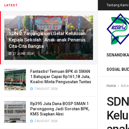
Tentang Kami
LATEST
SDN 2 Tanjunganom Gelar Kelulusan.
Kepala Sekolah : Anak-anak Penerus
Cita-Cita Bangsa
27 JUNE 2024
SENANDIKA
SOSIAL BU
Fantastis! Temuan BPK di SMAN
1 Batujajar Capai Rp161,18 Juta,
Koalisi Minta Pengusutan Tuntas
Home
Adver
7 AUGUST 2026
SDN
Rp395 Juta Dana BOSP SMAN 1
Parongpong Jadi Sorotan BPK,
Kelu
KMS Siapkan Aksi
5 AUGUST 2026