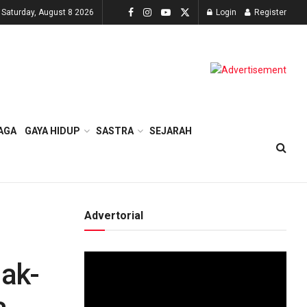
Saturday, August 8 2026
Login
Register
AGA
GAYA HIDUP
SASTRA
SEJARAH
Advertorial
Video
nak-
Player