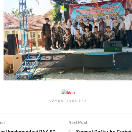
ADVERTISEMENT
ost
Next Post
al Implementasi PAK SD
Sempat Daftar ke Gerind