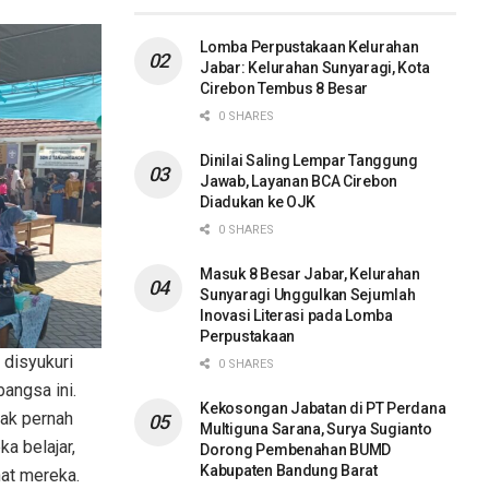
Lomba Perpustakaan Kelurahan
Jabar: Kelurahan Sunyaragi, Kota
Cirebon Tembus 8 Besar
0 SHARES
Dinilai Saling Lempar Tanggung
Jawab, Layanan BCA Cirebon
Diadukan ke OJK
0 SHARES
Masuk 8 Besar Jabar, Kelurahan
Sunyaragi Unggulkan Sejumlah
Inovasi Literasi pada Lomba
Perpustakaan
 disyukuri
0 SHARES
angsa ini.
Kekosongan Jabatan di PT Perdana
dak pernah
Multiguna Sarana, Surya Sugianto
a belajar,
Dorong Pembenahan BUMD
Kabupaten Bandung Barat
nat mereka.