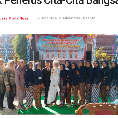
 Penerus Cita-Cita Bangs
daksi PortalNusa
27 June 2024
in
Advertorial
,
Daerah