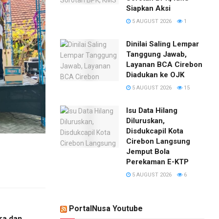
Siapkan Aksi
5 AUGUST 2026
1
Dinilai Saling Lempar
Tanggung Jawab,
Layanan BCA Cirebon
Diadukan ke OJK
5 AUGUST 2026
15
​Isu Data Hilang
Diluruskan,
Disdukcapil Kota
Cirebon Langsung
Jemput Bola
Perekaman E-KTP
5 AUGUST 2026
6
PortalNusa Youtube
ra dan