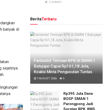
0 SHARES
Berita
Terbaru
sedangkan
ih banyak di
Fantastis! Temuan BPK di SMAN 1
ptakan
Batujajar Capai Rp161,18 Juta,
 sejatinya
Koalisi Minta Pengusutan Tuntas
ah.
7 AUGUST 2026
5
lingkungan
Rp395 Juta Dana
atanya.
BOSP SMAN 1
Parongpong Jadi
Sorotan BPK, KMS