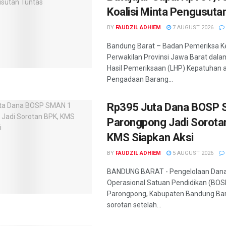
Koalisi Minta Pengusuta
BY
FAUDZIL ADHIEM
7 AUGUST 2026
Bandung Barat – Badan Pemeriksa K
Perwakilan Provinsi Jawa Barat dal
Hasil Pemeriksaan (LHP) Kepatuhan 
Pengadaan Barang...
Rp395 Juta Dana BOSP
Parongpong Jadi Sorota
KMS Siapkan Aksi
BY
FAUDZIL ADHIEM
5 AUGUST 2026
BANDUNG BARAT - Pengelolaan Dan
Operasional Satuan Pendidikan (BOS
Parongpong, Kabupaten Bandung Bar
sorotan setelah...