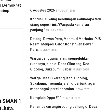
kui Demokrat
6 Agustus 2026
cabup
6 AUGUST 2026
Kondisi Ciliwung bendungan Katulampa tadi
siang seperti ini.."Waspada kemarau
panjang "
23 JULY 2026
Datangi Dewan Pers, Mahmud Marhaba: PJS
Resmi Menjadi Calon Konstituen Dewan
Pers.
23 JULY 2026
Warga pengguna jalan, mengeluhkan
rusaknya jalan di Desa Cikarang, Kec.
Cidolog, Sukabumi, Jabar.
5 JULY 2025
Warga Desa Cikarang, Kec. Cidolog,
Sukabumi, meminta jalan diperbaiki agar
mendongak perekonomian.
6 MAY 2025
Komplain Oppo F11
23 APRIL 2025
di SMAN 1
Penampakan angin puting beliung di Desa
 Juta,