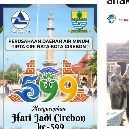
anak
by
Re