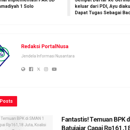
madiyah 1 Solo
keluar dari PDI, Ayu dia
Dapat Tugas Sebagai Ba
Redaksi PortalNusa
Jendela Informasi Nusantara
Posts
Fantastis! Temuan BPK 
Batujajar Capai Rp161,18