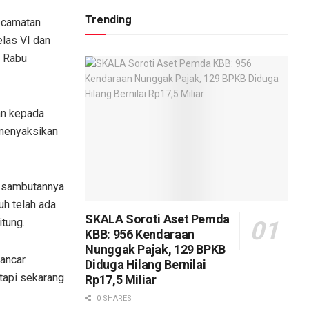
Trending
ecamatan
las VI dan
, Rabu
an kepada
 menyaksikan
m sambutannya
uh telah ada
SKALA Soroti Aset Pemda
tung.
KBB: 956 Kendaraan
Nunggak Pajak, 129 BPKB
ancar.
Diduga Hilang Bernilai
 tapi sekarang
Rp17,5 Miliar
0 SHARES