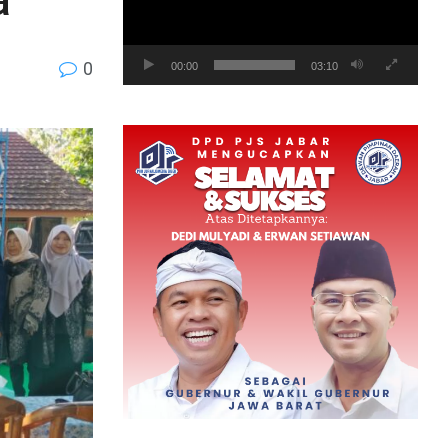
a
0
00:00
03:10