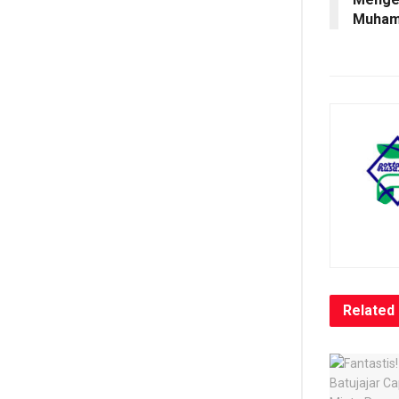
Muham
Related