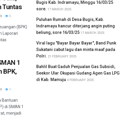
Bugis Kab. Indramayu, Minggu 16/03/25
n Tuntas
sore.
17 MARCH 2025
0
5
Puluhan Rumah di Desa Bugis, Kab.
Indramayu hancur diterjang angin puting
euangan (BPK)
beliung, sore 16/03/25
17 MARCH 2025
am Laporan
atas
Viral lagu "Bayar Bayar Bayar", Band Punk
Sukatani cabut lagu dan minta maaf pada
Polri.
21 FEBRUARY 2025
 SMAN 1
Bahlil Buat Gaduh Penjualan Gas Subsidi,
n BPK,
Seekor Ular Okupasi Gudang Agen Gas LPG
di Kab. Mamuju
4 FEBRUARY 2025
0
1
a Bantuan
P) di SMAN 1
at, menjadi