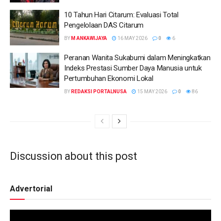
10 Tahun Hari Citarum: Evaluasi Total
Pengelolaan DAS Citarum
BY
M ANKAWIJAYA
16 MAY 2026
0
6
Peranan Wanita Sukabumi dalam Meningkatkan
Indeks Prestasi Sumber Daya Manusia untuk
Pertumbuhan Ekonomi Lokal
BY
REDAKSI PORTALNUSA
15 MAY 2026
0
86
Discussion about this post
Advertorial
Video