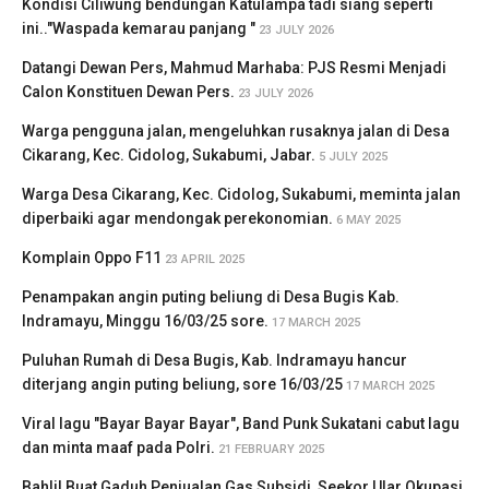
Kondisi Ciliwung bendungan Katulampa tadi siang seperti
ini.."Waspada kemarau panjang "
23 JULY 2026
Datangi Dewan Pers, Mahmud Marhaba: PJS Resmi Menjadi
Calon Konstituen Dewan Pers.
23 JULY 2026
Warga pengguna jalan, mengeluhkan rusaknya jalan di Desa
Cikarang, Kec. Cidolog, Sukabumi, Jabar.
5 JULY 2025
Warga Desa Cikarang, Kec. Cidolog, Sukabumi, meminta jalan
diperbaiki agar mendongak perekonomian.
6 MAY 2025
Komplain Oppo F11
23 APRIL 2025
Penampakan angin puting beliung di Desa Bugis Kab.
Indramayu, Minggu 16/03/25 sore.
17 MARCH 2025
Puluhan Rumah di Desa Bugis, Kab. Indramayu hancur
diterjang angin puting beliung, sore 16/03/25
17 MARCH 2025
Viral lagu "Bayar Bayar Bayar", Band Punk Sukatani cabut lagu
dan minta maaf pada Polri.
21 FEBRUARY 2025
Bahlil Buat Gaduh Penjualan Gas Subsidi, Seekor Ular Okupasi