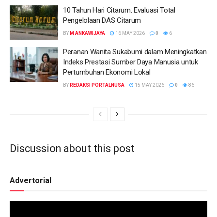
10 Tahun Hari Citarum: Evaluasi Total
Pengelolaan DAS Citarum
BY
M ANKAWIJAYA
16 MAY 2026
0
6
Peranan Wanita Sukabumi dalam Meningkatkan
Indeks Prestasi Sumber Daya Manusia untuk
Pertumbuhan Ekonomi Lokal
BY
REDAKSI PORTALNUSA
15 MAY 2026
0
86
Discussion about this post
Advertorial
Video
Player