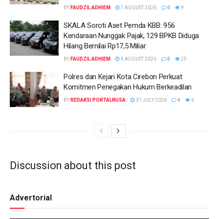
BY
FAUDZIL ADHIEM
7 AUGUST 2026
0
9
SKALA Soroti Aset Pemda KBB: 956
Kendaraan Nunggak Pajak, 129 BPKB Diduga
Hilang Bernilai Rp17,5 Miliar
BY
FAUDZIL ADHIEM
4 AUGUST 2026
0
25
Polres dan Kejari Kota Cirebon Perkuat
Komitmen Penegakan Hukum Berkeadilan
BY
REDAKSI PORTALNUSA
31 JULY 2026
0
6
Discussion about this post
Advertorial