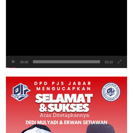
Video
Player
00:00
03:10