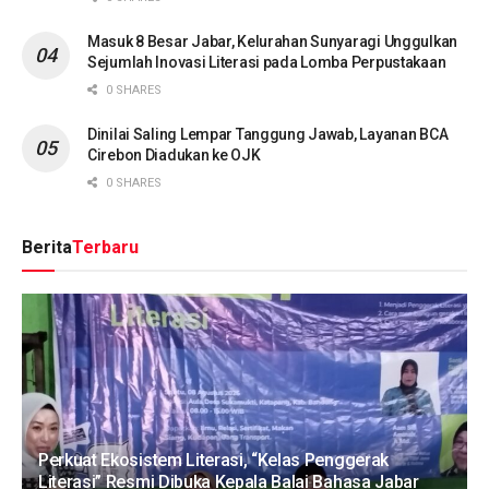
Masuk 8 Besar Jabar, Kelurahan Sunyaragi Unggulkan
Sejumlah Inovasi Literasi pada Lomba Perpustakaan
0 SHARES
Dinilai Saling Lempar Tanggung Jawab, Layanan BCA
Cirebon Diadukan ke OJK
0 SHARES
Berita
Terbaru
Perkuat Ekosistem Literasi, “Kelas Penggerak
Literasi” Resmi Dibuka Kepala Balai Bahasa Jabar