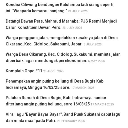
Kondisi Ciliwung bendungan Katulampa tadi siang seperti
ini.."Waspada kemarau panjang "
23 JULY 2026
Datangi Dewan Pers, Mahmud Marhaba: PJS Resmi Menjadi
Calon Konstituen Dewan Pers.
23 JULY 2026
Warga pengguna jalan, mengeluhkan rusaknya jalan di Desa
Cikarang, Kec. Cidolog, Sukabumi, Jabar.
5 JULY 2025
Warga Desa Cikarang, Kec. Cidolog, Sukabumi, meminta jalan
diperbaiki agar mendongak perekonomian.
6 MAY 2025
Komplain Oppo F11
23 APRIL 2025
Penampakan angin puting beliung di Desa Bugis Kab.
Indramayu, Minggu 16/03/25 sore.
17 MARCH 2025
Puluhan Rumah di Desa Bugis, Kab. Indramayu hancur
diterjang angin puting beliung, sore 16/03/25
17 MARCH 2025
Viral lagu "Bayar Bayar Bayar", Band Punk Sukatani cabut lagu
dan minta maaf pada Polri.
21 FEBRUARY 2025