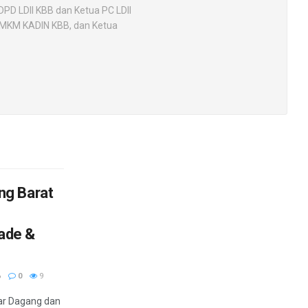
DPD LDII KBB dan Ketua PC LDII
UMKM KADIN KBB, dan Ketua
ng Barat
rade &
6
0
9
mar Dagang dan