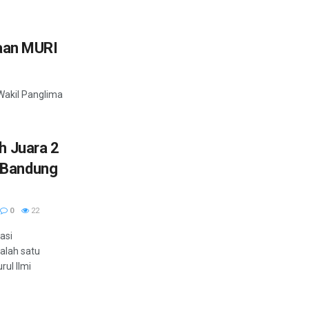
aan MURI
Wakil Panglima
h Juara 2
 Bandung
0
22
asi
alah satu
ul Ilmi