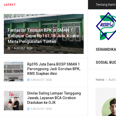
Tentang Kami
LATEST
Fantastis! Temuan BPK di SMAN 1
Batujajar Capai Rp161,18 Juta, Koalisi
Minta Pengusutan Tuntas
7 AUGUST 2026
SENANDIKA
SOSIAL BU
Rp395 Juta Dana BOSP SMAN 1
Parongpong Jadi Sorotan BPK,
KMS Siapkan Aksi
Home
Auth
5 AUGUST 2026
Dinilai Saling Lempar Tanggung
Jawab, Layanan BCA Cirebon
Diadukan ke OJK
5 AUGUST 2026