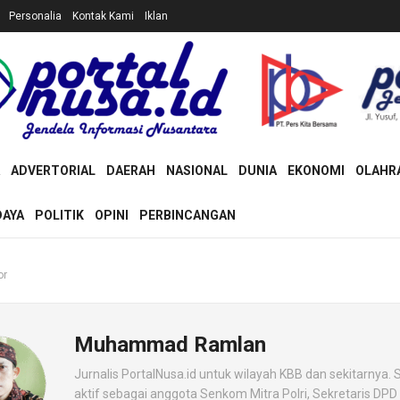
Personalia
Kontak Kami
Iklan
ADVERTORIAL
DAERAH
NASIONAL
DUNIA
EKONOMI
OLAHR
DAYA
POLITIK
OPINI
PERBINCANGAN
or
Muhammad Ramlan
Jurnalis PortalNusa.id untuk wilayah KBB dan sekitarnya. S
aktif sebagai anggota Senkom Mitra Polri, Sekretaris DP