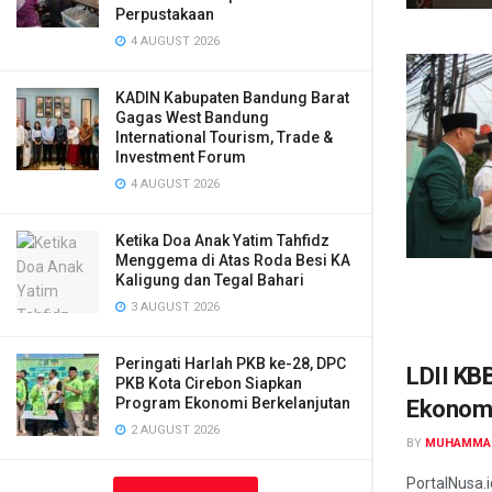
Perpustakaan
4 AUGUST 2026
KADIN Kabupaten Bandung Barat
Gagas West Bandung
International Tourism, Trade &
Investment Forum
4 AUGUST 2026
Ketika Doa Anak Yatim Tahfidz
Menggema di Atas Roda Besi KA
Kaligung dan Tegal Bahari
3 AUGUST 2026
Peringati Harlah PKB ke-28, DPC
LDII KB
PKB Kota Cirebon Siapkan
Program Ekonomi Berkelanjutan
Ekonom
2 AUGUST 2026
BY
MUHAMMA
PortalNusa.