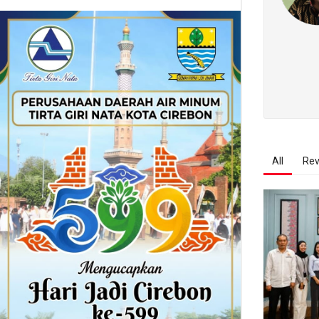
All
Rev