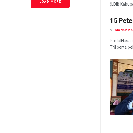
LOAD MORE
(LDII) Kabup
15 Pete
BY
MUHAMMA
PortalNusa.
TNI serta pe