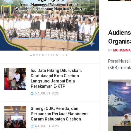
Audiens
Organis
BY
MUHAMMA
ADVERTISEMENT
PortalNusa.
(KBB) melak
​Isu Data Hilang Diluruskan,
Disdukcapil Kota Cirebon
Langsung Jemput Bola
Perekaman E-KTP
5 AUGUST 2026
Sinergi OJK, Pemda, dan
Perbankan Perkuat Ekosistem
Garam Kabupaten Cirebon
4 AUGUST 2026