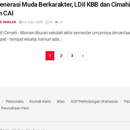
enerasi Muda Berkarakter, LDII KBB dan Cimahi
n CAI
D RAMLAN
10 JULY 2025
0
12
id | Cimahi - Momen liburan sekolah akhir semester umumnya dimanfaa
pat - tempat wisata, namun ada...
1
2
3
Personalia
Kontak Kami
Iklan
SOP Perlindungan Wartawan
Pe
u Perusahaan Pers