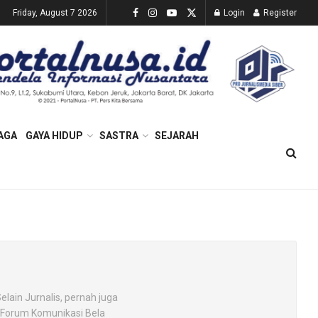
Friday, August 7 2026
Login
Register
AGA
GAYA HIDUP
SASTRA
SEJARAH
elain Jurnalis, pernah juga
D Forum Komunikasi Bela