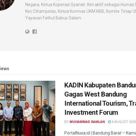
Negara, Ketua Koperasi Syariah. Kini aktif sebagai Humas 
Kec.Cihampelas, Ketua Komnas UKM KBB, Komite Tetap 
Yayasan Fathul Babus Salam.
iews
KADIN Kabupaten Bandu
Gagas West Bandung
International Tourism, T
Investment Forum
BY
MUHAMMAD RAMLAN
4 AUGUST 202
PortalNusa.id | Bandung Barat – Ka