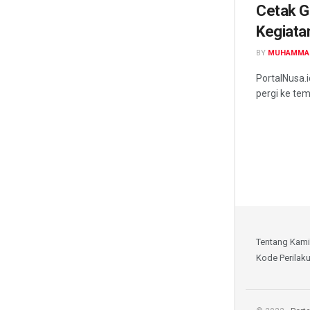
Cetak G
Kegiata
BY
MUHAMMA
PortalNusa.
pergi ke tem
Tentang Kami
Kode Perilak