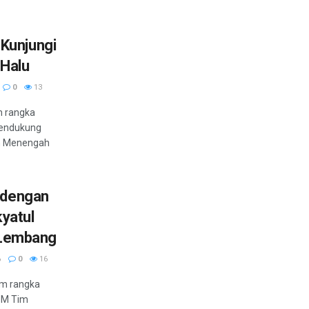
Kunjungi
Halu
0
13
m rangka
mendukung
an Menengah
 dengan
yatul
i Lembang
6
0
16
am rangka
6M Tim