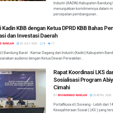
Industri (KADIN) Kabupaten Bandung 
menunjukkan komitmennya dalam 
percepatan pembangunan...
i Kadin KBB dengan Ketua DPRD KBB Bahas Pe
asi dan Investasi Daerah
D RAMLAN
20 JULY 2026
0
17
Id | Bandung Barat - Kamar Dagang dan Industri (Kadin) Kabupaten Ban
sanakan audiensi dengan Ketua Dewan Perwakilan...
Rapat Koordinasi LKS da
Sosialisasi Program Abiy
Cimahi
BY
MUHAMMAD RAMLAN
23 APRIL 2026
PortalNusa.id | Soreang - Lebih dari
Kesejahteraan Sosial ( LKS ) yang ter