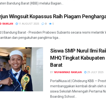
aten Bandung Barat (KBB) melalui Bagian...
rjun Wingsuit Kopassus Raih Piagam Pengharg
D RAMLAN
11 AUGUST 2025
0
5
id | Bandung Barat - Presiden Prabowo Subianto secara resmi melantik 
lantikan dan pengukuhan panglima tiga...
Siswa SMP Nurul Ilmi Rai
MHQ Tingkat Kabupaten
Barat
BY
MUHAMMAD RAMLAN
29 JULY 2025
PortalNusa.id | Cihideung KBB — Prest
membanggakan kembali diraih oleh s
siswa Sekolah Menengah Pertama Nur
Boarding School...