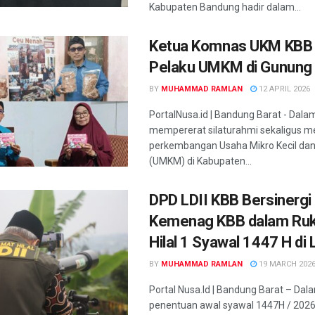
Kabupaten Bandung hadir dalam...
Ketua Komnas UKM KBB 
Pelaku UMKM di Gunung 
BY
MUHAMMAD RAMLAN
12 APRIL 2026
PortalNusa.id | Bandung Barat - Dala
mempererat silaturahmi sekaligus 
perkembangan Usaha Mikro Kecil d
(UMKM) di Kabupaten...
DPD LDII KBB Bersinergi
Kemenag KBB dalam Ruk
Hilal 1 Syawal 1447 H d
BY
MUHAMMAD RAMLAN
19 MARCH 202
Portal Nusa.Id | Bandung Barat – Dal
penentuan awal syawal 1447H / 202