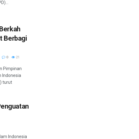
D)...
 Berkah
t Berbagi
0
21
an Pimpinan
 Indonesia
 turut
 Penguatan
lam Indonesia