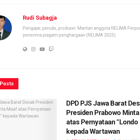
Rudi Subagja
Pengajar, penulis, produser. Mantan anggota RELIMA Perpu
penerima piagam penghargaan (RELIMA 2025).
Posts
DPD PJS Jawa Barat De
Presiden Prabowo Minta
atas Pernyataan “Londo 
kepada Wartawan