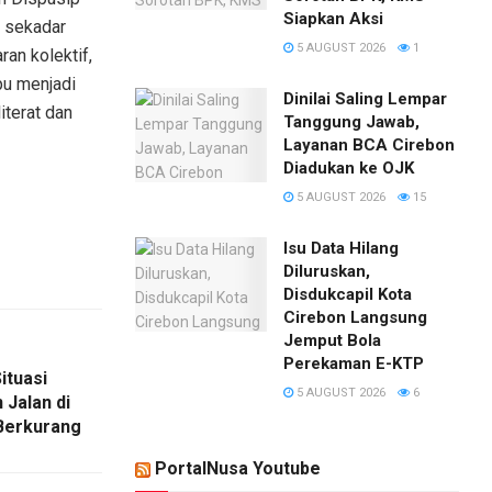
Siapkan Aksi
n sekadar
5 AUGUST 2026
1
an kolektif,
pu menjadi
Dinilai Saling Lempar
iterat dan
Tanggung Jawab,
Layanan BCA Cirebon
Diadukan ke OJK
5 AUGUST 2026
15
​Isu Data Hilang
Diluruskan,
Disdukcapil Kota
Cirebon Langsung
Jemput Bola
Perekaman E-KTP
ituasi
5 AUGUST 2026
6
 Jalan di
Berkurang
PortalNusa Youtube