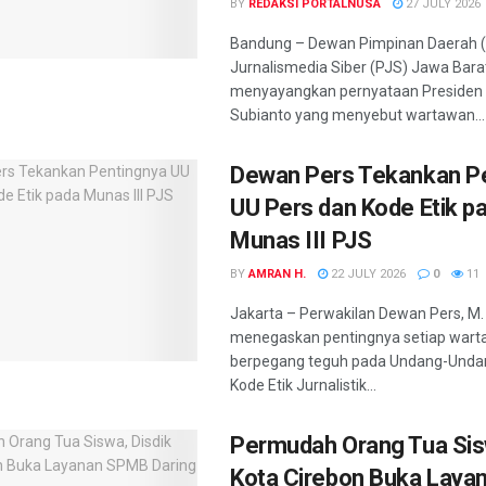
BY
REDAKSI PORTALNUSA
27 JULY 2026
Bandung – Dewan Pimpinan Daerah (
Jurnalismedia Siber (PJS) Jawa Bara
menyayangkan pernyataan Presiden
Subianto yang menyebut wartawan...
Dewan Pers Tekankan P
UU Pers dan Kode Etik p
Munas III PJS
BY
AMRAN H.
22 JULY 2026
0
11
Jakarta – Perwakilan Dewan Pers, M. 
menegaskan pentingnya setiap war
berpegang teguh pada Undang-Unda
Kode Etik Jurnalistik...
Permudah Orang Tua Sis
Kota Cirebon Buka Lay