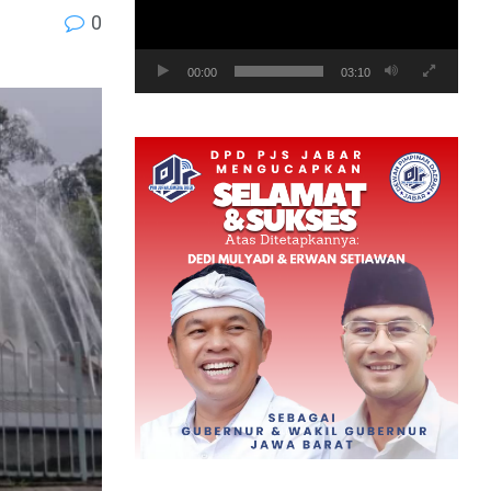
0
00:00
03:10