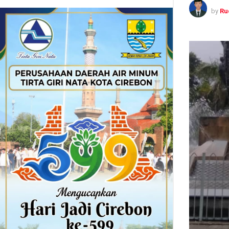
by
Ru