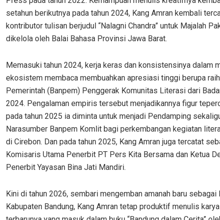
Press pada tahun 2022. Kemampuan menulis kreatifnya kembali
setahun berikutnya pada tahun 2024, Kang Amran kembali terc
kontributor tulisan berjudul “Nalagni Chandra” untuk Majalah P
dikelola oleh Balai Bahasa Provinsi Jawa Barat.
Memasuki tahun 2024, kerja keras dan konsistensinya dalam
ekosistem membaca membuahkan apresiasi tinggi berupa raih
Pemerintah (Banpem) Penggerak Komunitas Literasi dari Bad
2024. Pengalaman empiris tersebut menjadikannya figur teper
pada tahun 2025 ia diminta untuk menjadi Pendamping sekalig
Narasumber Banpem Komlit bagi perkembangan kegiatan liter
di Cirebon. Dan pada tahun 2025, Kang Amran juga tercatat seb
Komisaris Utama Penerbit PT Pers Kita Bersama dan Ketua D
Penerbit Yayasan Bina Jati Mandiri.
Kini di tahun 2026, sembari mengemban amanah baru sebagai 
Kabupaten Bandung, Kang Amran tetap produktif menulis karya 
terbarunya yang masuk dalam buku “Bandung dalam Cerita” ole