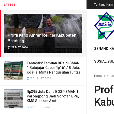
Tentang Kami
LATEST
Profil Kang Amran Relima Kabupaten
Bandung
21 MAY 2026
SENANDIKA
SOSIAL BU
Fantastis! Temuan BPK di SMAN
1 Batujajar Capai Rp161,18 Juta,
Koalisi Minta Pengusutan Tuntas
Home
Nasi
7 AUGUST 2026
Prof
Rp395 Juta Dana BOSP SMAN 1
Parongpong Jadi Sorotan BPK,
Kab
KMS Siapkan Aksi
5 AUGUST 2026