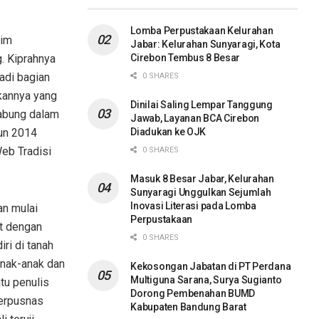
Lomba Perpustakaan Kelurahan
lim
Jabar: Kelurahan Sunyaragi, Kota
Cirebon Tembus 8 Besar
. Kiprahnya
jadi bagian
0 SHARES
kannya yang
Dinilai Saling Lempar Tanggung
gabung dalam
Jawab, Layanan BCA Cirebon
Diadukan ke OJK
hun 2014
eb Tradisi
0 SHARES
Masuk 8 Besar Jabar, Kelurahan
Sunyaragi Unggulkan Sejumlah
Inovasi Literasi pada Lomba
an mulai
Perpustakaan
t dengan
0 SHARES
ri di tanah
anak-anak dan
Kekosongan Jabatan di PT Perdana
Multiguna Sarana, Surya Sugianto
atu penulis
Dorong Pembenahan BUMD
Perpusnas
Kabupaten Bandung Barat