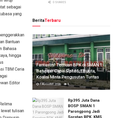
 teruji
0 SHARES
atat sebagai
akubasa yang
Berita
Terbaru
 menggerakkan
an Bantuan
an Bahasa
caya, hingga
us
Fantastis! Temuan BPK di SMAN 1
asi TBM Ceria
Batujajar Capai Rp161,18 Juta,
agai
Koalisi Minta Pengusutan Tuntas
ewan Editor
7 AUGUST 2026
5
Rp395 Juta Dana
Relima
BOSP SMAN 1
lewat tulisan
Parongpong Jadi
Sorotan BPK, KMS
h Dispusip