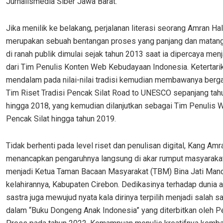
Jurnalismedia Siber Jawa Barat.
Jika menilik ke belakang, perjalanan literasi seorang Amran Ha
merupakan sebuah bentangan proses yang panjang dan matang
di ranah publik dimulai sejak tahun 2013 saat ia dipercaya men
dari Tim Penulis Konten Web Kebudayaan Indonesia. Ketertari
mendalam pada nilai-nilai tradisi kemudian membawanya ber
Tim Riset Tradisi Pencak Silat Road to UNESCO sepanjang ta
hingga 2018, yang kemudian dilanjutkan sebagai Tim Penulis W
Pencak Silat hingga tahun 2019.
Tidak berhenti pada level riset dan penulisan digital, Kang Amr
menancapkan pengaruhnya langsung di akar rumput masyaraka
menjadi Ketua Taman Bacaan Masyarakat (TBM) Bina Jati Mandi
kelahirannya, Kabupaten Cirebon. Dedikasinya terhadap dunia 
sastra juga mewujud nyata kala dirinya terpilih menjadi salah s
dalam “Buku Dongeng Anak Indonesia” yang diterbitkan oleh 