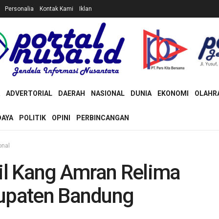
Personalia
Kontak Kami
Iklan
ADVERTORIAL
DAERAH
NASIONAL
DUNIA
EKONOMI
OLAHR
DAYA
POLITIK
OPINI
PERBINCANGAN
onal
il Kang Amran Relima
upaten Bandung