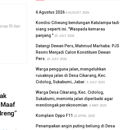
6 Agustus 2026
6 AUGUST 2026
Kondisi Ciliwung bendungan Katulampa tadi
snas RI dan
siang seperti ini.."Waspada kemarau
panjang "
23 JULY 2026
Datangi Dewan Pers, Mahmud Marhaba: PJS
Resmi Menjadi Calon Konstituen Dewan
Pers.
23 JULY 2026
Warga pengguna jalan, mengeluhkan
rusaknya jalan di Desa Cikarang, Kec.
Cidolog, Sukabumi, Jabar.
5 JULY 2025
Warga Desa Cikarang, Kec. Cidolog,
sak
Sukabumi, meminta jalan diperbaiki agar
 Maaf
mendongak perekonomian.
6 MAY 2025
Ireng”
Komplain Oppo F11
23 APRIL 2025
Penampakan angin puting beliung di Desa