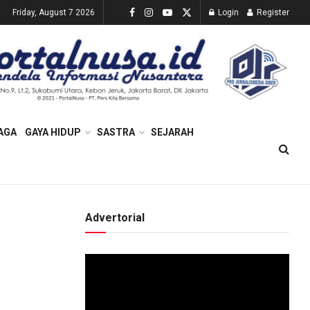
Friday, August 7 2026
Login
Register
AGA
GAYA HIDUP
SASTRA
SEJARAH
Advertorial
Video
Player