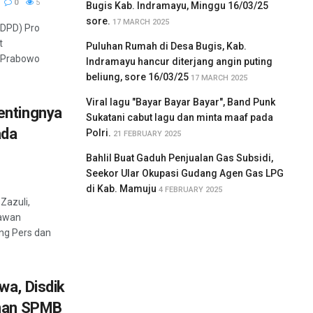
0
5
Bugis Kab. Indramayu, Minggu 16/03/25
sore.
17 MARCH 2025
DPD) Pro
t
Puluhan Rumah di Desa Bugis, Kab.
 Prabowo
Indramayu hancur diterjang angin puting
beliung, sore 16/03/25
17 MARCH 2025
Viral lagu "Bayar Bayar Bayar", Band Punk
entingnya
Sukatani cabut lagu dan minta maaf pada
ada
Polri.
21 FEBRUARY 2025
Bahlil Buat Gaduh Penjualan Gas Subsidi,
Seekor Ular Okupasi Gudang Agen Gas LPG
di Kab. Mamuju
4 FEBRUARY 2025
Zazuli,
tawan
ng Pers dan
wa, Disdik
anan SPMB