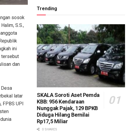
Trending
angan sosok
Halim, S.S.,
i anggota
Republik
gkah ini
 tersebut
lisan dan
i Desa
SKALA Soroti Aset Pemda
bekal latar
KBB: 956 Kendaraan
a, FPBS UPI
Nunggak Pajak, 129 BPKB
sten
Diduga Hilang Bernilai
 dunia
Rp17,5 Miliar
0 SHARES