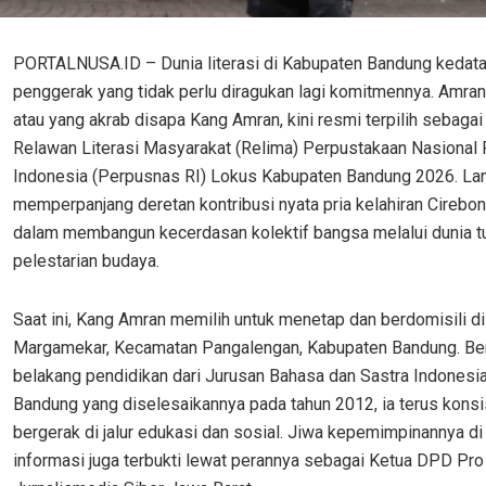
PORTALNUSA.ID – Dunia literasi di Kabupaten Bandung kedat
penggerak yang tidak perlu diragukan lagi komitmennya. Amran 
atau yang akrab disapa Kang Amran, kini resmi terpilih sebaga
Relawan Literasi Masyarakat (Relima) Perpustakaan Nasional 
Indonesia (Perpusnas RI) Lokus Kabupaten Bandung 2026. Lan
memperpanjang deretan kontribusi nyata pria kelahiran Cirebon
dalam membangun kecerdasan kolektif bangsa melalui dunia tu
pelestarian budaya.
Saat ini, Kang Amran memilih untuk menetap dan berdomisili d
Margamekar, Kecamatan Pangalengan, Kabupaten Bandung. Ber
belakang pendidikan dari Jurusan Bahasa dan Sastra Indonesi
Bandung yang diselesaikannya pada tahun 2012, ia terus konsi
bergerak di jalur edukasi dan sosial. Jiwa kepemimpinannya di
informasi juga terbukti lewat perannya sebagai Ketua DPD Pro