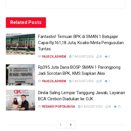
Related
Posts
Fantastis! Temuan BPK di SMAN 1 Batujajar
Capai Rp161,18 Juta, Koalisi Minta Pengusutan
Tuntas
BY
FAUDZIL ADHIEM
7 AUGUST 2026
0
5
Rp395 Juta Dana BOSP SMAN 1 Parongpong
Jadi Sorotan BPK, KMS Siapkan Aksi
BY
FAUDZIL ADHIEM
5 AUGUST 2026
0
1
Dinilai Saling Lempar Tanggung Jawab, Layanan
BCA Cirebon Diadukan ke OJK
BY
REDAKSI PORTALNUSA
5 AUGUST 2026
0
15