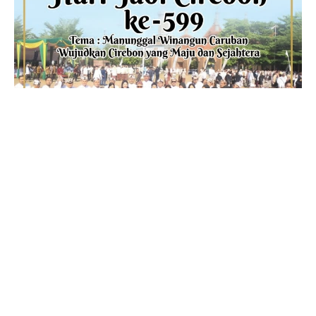
ADVERTISEMENT
Tentang Kami
Personalia
Kontak Kami
Iklan
SOP Perlindungan Wartawan
Pedoman Media Siber
Kode Perilaku Perusahaan Pers