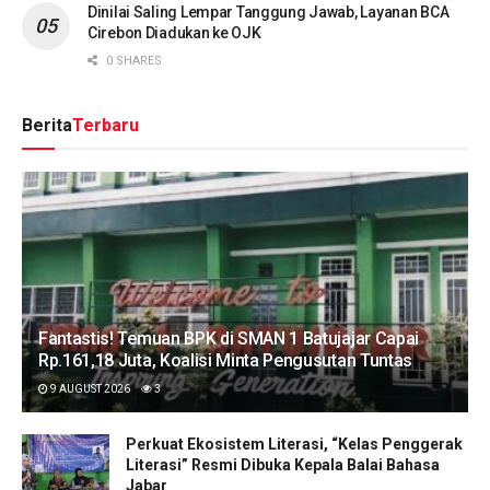
Dinilai Saling Lempar Tanggung Jawab, Layanan BCA
Cirebon Diadukan ke OJK
0 SHARES
Berita
Terbaru
Fantastis! Temuan BPK di SMAN 1 Batujajar Capai
Rp.161,18 Juta, Koalisi Minta Pengusutan Tuntas
9 AUGUST 2026
3
Perkuat Ekosistem Literasi, “Kelas Penggerak
Literasi” Resmi Dibuka Kepala Balai Bahasa
Jabar