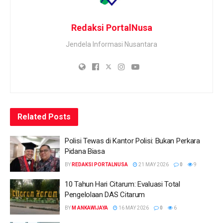
Redaksi PortalNusa
Jendela Informasi Nusantara
Related
Posts
Polisi Tewas di Kantor Polisi: Bukan Perkara
Pidana Biasa
BY
REDAKSI PORTALNUSA
21 MAY 2026
0
9
10 Tahun Hari Citarum: Evaluasi Total
Pengelolaan DAS Citarum
BY
M ANKAWIJAYA
16 MAY 2026
0
6