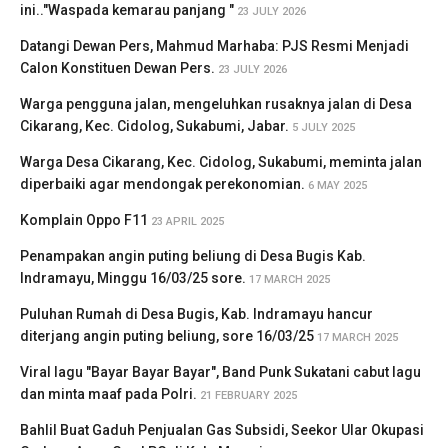
ini.."Waspada kemarau panjang "
23 JULY 2026
Datangi Dewan Pers, Mahmud Marhaba: PJS Resmi Menjadi
Calon Konstituen Dewan Pers.
23 JULY 2026
Warga pengguna jalan, mengeluhkan rusaknya jalan di Desa
Cikarang, Kec. Cidolog, Sukabumi, Jabar.
5 JULY 2025
Warga Desa Cikarang, Kec. Cidolog, Sukabumi, meminta jalan
diperbaiki agar mendongak perekonomian.
6 MAY 2025
Komplain Oppo F11
23 APRIL 2025
Penampakan angin puting beliung di Desa Bugis Kab.
Indramayu, Minggu 16/03/25 sore.
17 MARCH 2025
Puluhan Rumah di Desa Bugis, Kab. Indramayu hancur
diterjang angin puting beliung, sore 16/03/25
17 MARCH 2025
Viral lagu "Bayar Bayar Bayar", Band Punk Sukatani cabut lagu
dan minta maaf pada Polri.
21 FEBRUARY 2025
Bahlil Buat Gaduh Penjualan Gas Subsidi, Seekor Ular Okupasi