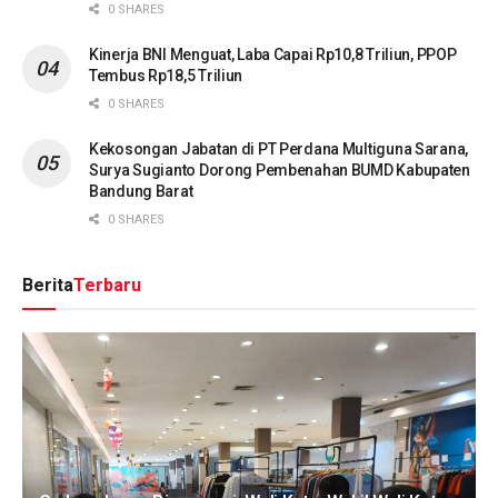
0 SHARES
Kinerja BNI Menguat, Laba Capai Rp10,8 Triliun, PPOP
Tembus Rp18,5 Triliun
0 SHARES
Kekosongan Jabatan di PT Perdana Multiguna Sarana,
Surya Sugianto Dorong Pembenahan BUMD Kabupaten
Bandung Barat
0 SHARES
Berita
Terbaru