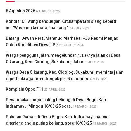
6 Agustus 2026
6 AUGUST 2026
Kondisi Ciliwung bendungan Katulampa tadi siang seperti
ini.."Waspada kemarau panjang "
23 JULY 2026
Datangi Dewan Pers, Mahmud Marhaba: PJS Resmi Menjadi
Calon Konstituen Dewan Pers.
23 JULY 2026
Warga pengguna jalan, mengeluhkan rusaknya jalan di Desa
Cikarang, Kec. Cidolog, Sukabumi, Jabar.
5 JULY 2025
Warga Desa Cikarang, Kec. Cidolog, Sukabumi, meminta jalan
diperbaiki agar mendongak perekonomian.
6 MAY 2025
Komplain Oppo F11
23 APRIL 2025
Penampakan angin puting beliung di Desa Bugis Kab.
Indramayu, Minggu 16/03/25 sore.
17 MARCH 2025
Puluhan Rumah di Desa Bugis, Kab. Indramayu hancur
diterjang angin puting beliung, sore 16/03/25
17 MARCH 2025