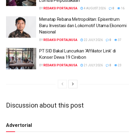
Lomba Perpustakaan
BY
REDAKSI PORTALNUSA
4 AUGUST 2026
0
16
Menatap Rebana Metropolitan: Episentrum
Baru Investasi dan Lokomotif Utama Ekonomi
Nasional
BY
REDAKSI PORTALNUSA
22 JULY 2026
0
37
PT SID Bakal Luncurkan ‘Affiliator Link’ di
Konser Dewa 19 Cirebon
BY
REDAKSI PORTALNUSA
21 JULY 2026
0
23
Discussion about this post
Advertorial