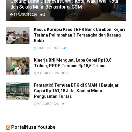
Gedung Lama Direnovasi, Wali Kota, Wakil Wali Kota
dan Sekda Mulai Berkantor di GCM
11 AUGUST 2026
2
Kasus Korupsi Kredit BPR Bank Cirebon: Kejari
Terima Pelimpahan 3 Tersangka dan Barang
Bukti
10 AUGUST 2026
3
Kinerja BNI Menguat, Laba Capai Rp10,8
Triliun, PPOP Tembus Rp18,5 Triliun
9 AUGUST 2026
12
Fantastis! Temuan BPK di SMAN 1 Batujajar
Capai Rp.161,18 Juta, Koalisi Minta
Pengusutan Tuntas
9 AUGUST 2026
11
PortalNusa Youtube